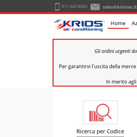
011.6474060
sales@kriosac.it
Home
A
Gli ordini urgenti d
Per garantirvi l'uscita della merc
In merito agli
Ricerca per Codice