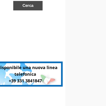
disponibile una nuova linea
telefonica
+39 331 3841847