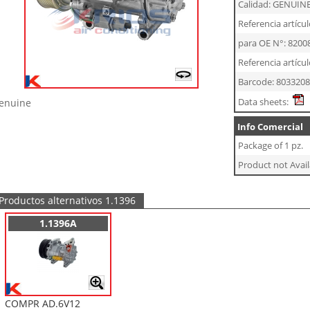
Calidad: GENUIN
Referencia artícul
para OE N°: 8200
Referencia artícul
Barcode: 803320
Data sheets:
enuine
Info Comercial
Package of 1 pz.
Product not Avail
Productos alternativos 1.1396
1.1396A
COMPR AD.6V12