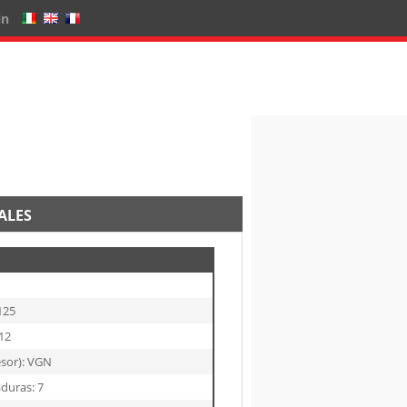
in
ALES
125
12
esor): VGN
duras: 7