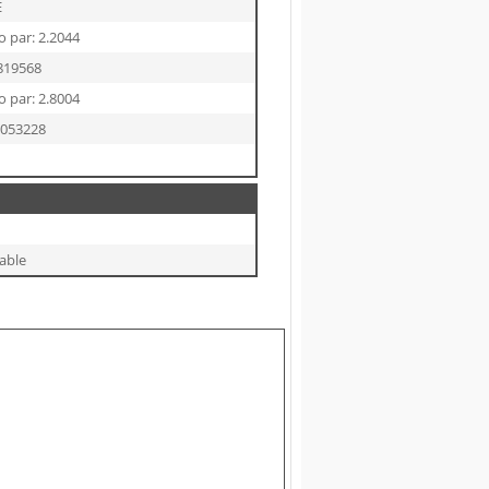
E
o par: 2.2044
819568
o par: 2.8004
8053228
able