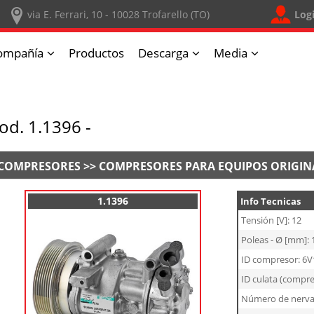
Log
via E. Ferrari, 10 - 10028 Trofarello (TO)
ompañía
Productos
Descarga
Media
od. 1.1396 -
COMPRESORES >> COMPRESORES PARA EQUIPOS ORIGIN
1.1396
Info Tecnicas
Tensión [V]: 12
Poleas - Ø [mm]: 
ID compresor: 6V
ID culata (compr
Número de nerva