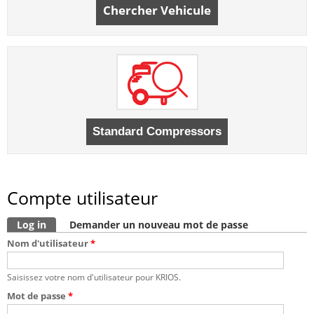
Chercher Vehicule
Compte utilisateur
Onglets principaux
Log in
(onglet actif)
Demander un nouveau mot de passe
Nom d'utilisateur
*
Saisissez votre nom d'utilisateur pour KRIOS.
Mot de passe
*