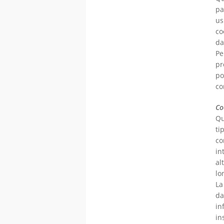
pa
us
co
da
Pe
pr
po
co
Co
Qu
ti
co
in
al
lo
La
da
in
in