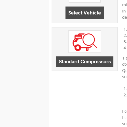
mi
In
Select Vehicle
de
Ti
Co
Qu
su
I 
I 
su