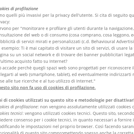
okies di profilazione
no quelli più invasivi per la privacy dell'utente. Si cita di seguito q
ivacy:
rvono per "monitorare e profilare gli utenti durante la navigazione,
nsultazione del web o di consumo (cosa comprano, cosa leggono, ecc
bblicità di servizi mirati e personalizzati (c.d. Behavioural Advertisi
 esempio: Ti è mai capitato di visitare un sito di servizi, di usare l
gina su un social network e di trovare dei banner pubblicitari legat
l'ultimo acquisto fatto su Internet?
ò accade perchè quegli spazi web sono progettati per riconoscere il
llegarti al web (smartphone, tablet), ed eventualmente indirizzarti 
se alle tue ricerche e al tuo utilizzo di Internet."
esto sito non fa uso di cookies di profilazione.
pi di cookies utilizzati su questo sito e metodologie per disattivarl
okies di profilazione
: non vengono assolutamente utilizzati cookies d
okies tecnici
: vengono utilizzati cookies tecnici. Questo sito, second
iedere consenso per i cookie tecnici, in quanto necessari a fornire i 
dificando le impostazioni nel proprio browser. Così facendo saran
nzionalità di questo sito compromettendo spesso anche la corretta v