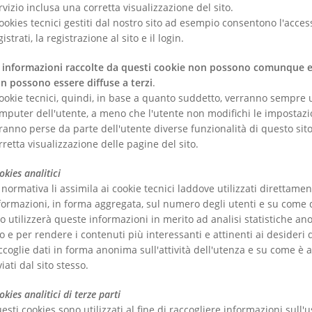
rvizio inclusa una corretta visualizzazione del sito.
cookies tecnici gestiti dal nostro sito ad esempio consentono l'acces
gistrati, la registrazione al sito e il login.
 informazioni raccolte da questi cookie non possono comunque es
n possono essere diffuse a terzi
.
cookie tecnici, quindi, in base a quanto suddetto, verranno sempre uti
mputer dell'utente, a meno che l'utente non modifichi le impostazi
ranno perse da parte dell'utente diverse funzionalità di questo s
rretta visualizzazione delle pagine del sito.
okies analitici
 normativa li assimila ai cookie tecnici laddove utilizzati direttamen
formazioni, in forma aggregata, sul numero degli utenti e su come que
to utilizzerà queste informazioni in merito ad analisi statistiche anon
to e per rendere i contenuti più interessanti e attinenti ai desideri 
ccoglie dati in forma anonima sull'attività dell'utenza e su come è arr
viati dal sito stesso.
okies analitici di terze parti
esti cookies sono utilizzati al fine di raccogliere informazioni sull'u