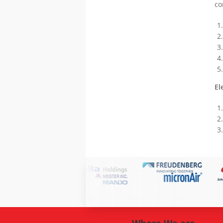
co
El
Where We are