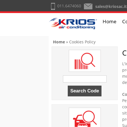
011.6474060
sales@kriosac.it
Home
C
You are here
Home
» Cookies Policy
C
L'
pr
mo
de
Co
Pe
co
si
pr
Su