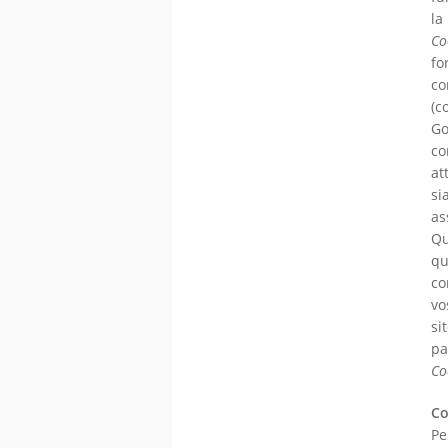
la
Co
fo
co
(c
Go
co
at
si
as
Qu
qu
co
vo
si
pa
Co
Co
Pe