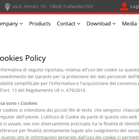
Log
via E. Ferrari, 10 - 10028 Trofarello (TO)
ompany
Products
Contact
Download
Media
ookies Policy
informativa di seguito riportata, relativa all'uso dei cookie su quest
ovvedimento del Garante per la protezione dei dati personali dell'
dalità semplificate per l'informativa e l'acquisizione del consenso p
ll'art. 13 del Regolamento UE n. 679/2016.
sa sono i Cookies
r cookies si intendono dei piccoli file di testo che vengono rilasciat
mputer dell'utente. L'utilizzo di Cookie da parte di questo sito web o d
to si avvale, ove non diversamente precisato, ha la finalità di identifi
eferenze per finalità strettamente legate allo svolgimento del serviz
 questo sito le informazioni generate dall'uso dei cookie ci permett