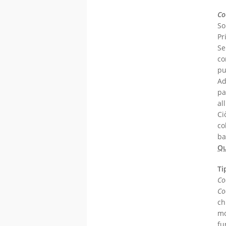
Co
So
Pr
Se
co
pu
Ad
pa
al
Ci
co
ba
Qu
Ti
Co
Co
ch
mo
fu