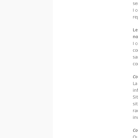
se
I 
re
Le
no
I 
co
sa
co
Co
La
in
Si
si
ra
in
Co
Qu