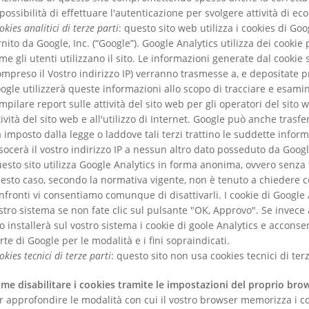
 possibilità di effettuare l'autenticazione per svolgere attività di e
okies analitici di terze parti
: questo sito web utilizza i cookies di Goo
rnito da Google, Inc. (“Google”). Google Analytics utilizza dei cookie
me gli utenti utilizzano il sito. Le informazioni generate dal cookie 
ompreso il Vostro indirizzo IP) verranno trasmesse a, e depositate pr
ogle utilizzerà queste informazioni allo scopo di tracciare e esamina
mpilare report sulle attività del sito web per gli operatori del sito web
tività del sito web e all'utilizzo di Internet. Google può anche trasf
a imposto dalla legge o laddove tali terzi trattino le suddette info
socerà il vostro indirizzo IP a nessun altro dato posseduto da Googl
esto sito utilizza Google Analytics in forma anonima, ovvero senza tr
esto caso, secondo la normativa vigente, non è tenuto a chiedere c
nfronti vi consentiamo comunque di disattivarli. I cookie di Google 
stro sistema se non fate clic sul pulsante "OK, Approvo". Se invece 
to installerà sul vostro sistema i cookie di goole Analytics e acconse
rte di Google per le modalità e i fini sopraindicati.
okies tecnici di terze parti
: questo sito non usa cookies tecnici di terz
me disabilitare i cookies tramite le impostazioni del proprio bro
r approfondire le modalità con cui il vostro browser memorizza i co