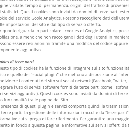
gine visitate, tempo di permanenza, origini del traffico di provenie
i statistici. Questi cookies sono inviati da domini di terze parti este
okie del servizio Goole Analytics. Possono raccogliere dati dell'ut
lle impostazioni del sito e dal tipo di servizio offerto.
r quanto riguarda in particolare i cookies di Google Analytics, poss
ofilazione, a meno che non raccolgano i dati degli utenti in manier
ssono essere resi anonimi tramite una modifica del codice oppure d
mponente aggiuntivo.
okies di terze parti
esto tipo di cookies ha la funzione di integrare sul sito funzionalità
pico è quello dei "social plugin" che mettono a disposizione all'inter
ndividere i contenuti del sito sui social network (Facebook, Twitter,
tegrare l'uso di servizi software forniti da terze parti (come i sof
tri servizi aggiuntivi). Questi cookies sono inviati da domini di terze
ro funzionalità tra le pagine del Sito.
 presenza di questi plugin e servizi comporta quindi la trasmissione d
 terze parti. La gestione delle informazioni raccolte da “terze parti”
formative cui si prega di fare riferimento. Per garantire una mag
serito in fondo a questa pagina le Informative sui servizi offerti da 