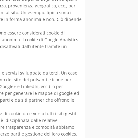
nza, provenienza geografica, ecc., per
rni al sito. Un esempio tipico sono i
ente in forma anonima e non. Ciò dipende
ono essere considerati cookie di
a anonima. I cookie di Google Analytics
isattivati dall'utente tramite un
 e servizi sviluppate da terzi. Un caso
no del sito dei pulsanti e icone per
 Google+ e LinkedIn, ecc.) o per
tware per generare le mappe di google ed
 parti e da siti partner che offrono le
i cookie da e verso tutti i siti gestiti
 è disciplinata dalle relative
giore trasparenza e comodità abbiamo
terze parti e gestione dei loro cookies.