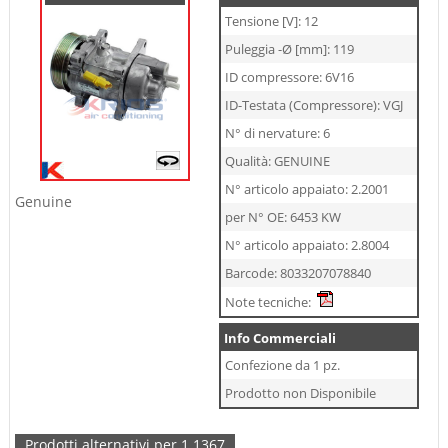
Tensione [V]: 12
Puleggia -Ø [mm]: 119
ID compressore: 6V16
ID-Testata (Compressore): VGJ
N° di nervature: 6
Qualità: GENUINE
N° articolo appaiato: 2.2001
Genuine
per N° OE: 6453 KW
N° articolo appaiato: 2.8004
Barcode: 8033207078840
Note tecniche:
Info Commerciali
Confezione da 1 pz.
Prodotto non Disponibile
Prodotti alternativi per 1.1367