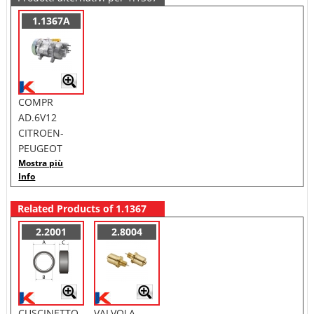
1.1367A
COMPR
AD.6V12
CITROEN-
PEUGEOT
Mostra più
Info
Related Products of 1.1367
2.2001
2.8004
CUSCINETTO
VALVOLA