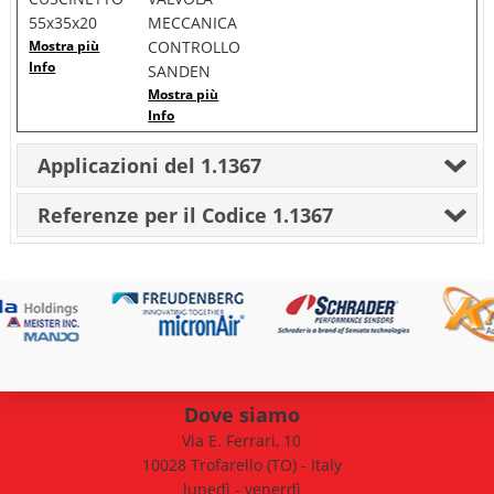
55x35x20
MECCANICA
Mostra più
CONTROLLO
Info
SANDEN
Mostra più
Info
Applicazioni del 1.1367
Referenze per il Codice 1.1367
Dove siamo
Via E. Ferrari, 10
10028 Trofarello (TO) - Italy
lunedì - venerdì