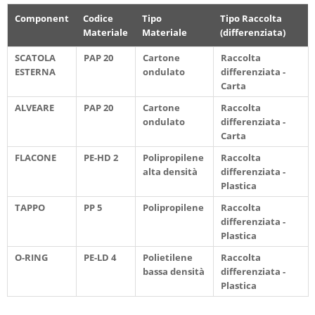
Component
Codice
Tipo
Tipo Raccolta
Materiale
Materiale
(differenziata)
SCATOLA
PAP 20
Cartone
Raccolta
ESTERNA
ondulato
differenziata -
Carta
ALVEARE
PAP 20
Cartone
Raccolta
ondulato
differenziata -
Carta
FLACONE
PE-HD 2
Polipropilene
Raccolta
alta densità
differenziata -
Plastica
TAPPO
PP 5
Polipropilene
Raccolta
differenziata -
Plastica
O-RING
PE-LD 4
Polietilene
Raccolta
bassa densità
differenziata -
Plastica