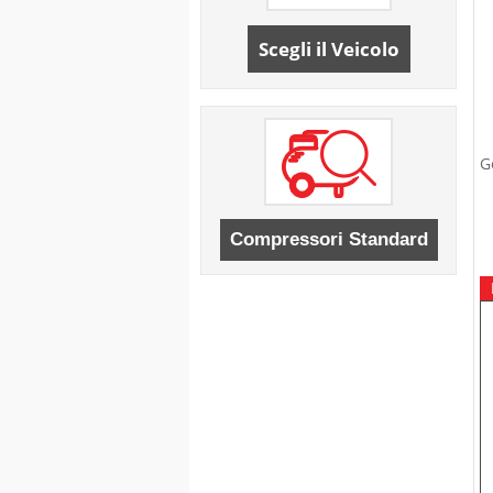
Scegli il Veicolo
G