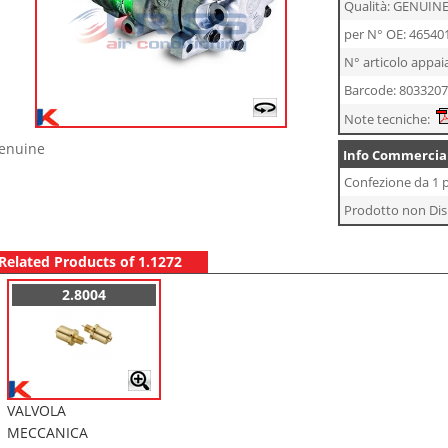
Qualità: GENUIN
per N° OE: 46540
N° articolo appai
Barcode: 803320
Note tecniche:
enuine
Info Commercial
Confezione da 1 p
Prodotto non Dis
Related Products of 1.1272
2.8004
VALVOLA
MECCANICA