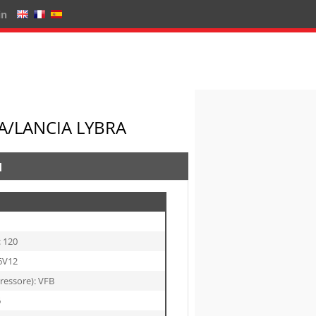
in
EA/LANCIA LYBRA
I
: 120
6V12
ressore): VFB
6