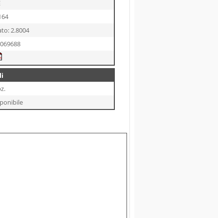
E
164
ato: 2.8004
7069688
i
z.
ponibile