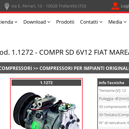
Log
via E. Ferrari, 10 - 10028 Trofarello (TO)
zienda
Download
Prodotti
Contatti
Media
od. 1.1272 - COMPR SD 6V12 FIAT MAR
COMPRESSORI >> COMPRESSORI PER IMPIANTI ORIGINAL
1.1272
Info Tecniche
Tensione [V]: 12
Puleggia -Ø [mm]
ID compressore: 
ID-Testata (Comp
N° di nervature: 